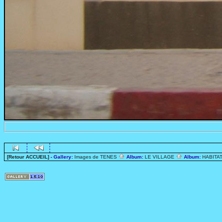
[Retour ACCUEIL]
- Gallery:
Images de TENES
Album:
LE VILLAGE
Album:
HABITA