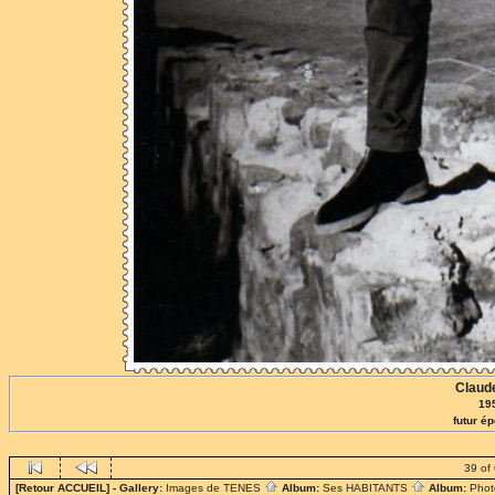
Clau
195
futur é
39 of
[Retour ACCUEIL]
- Gallery:
Images de TENES
Album:
Ses HABITANTS
Album:
Phot