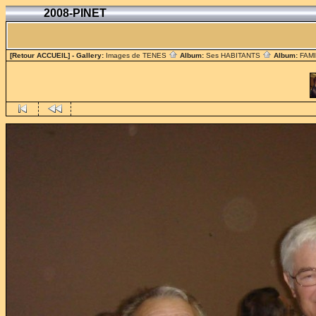
2008-PINET
[Retour ACCUEIL]
- Gallery:
Images de TENES
Album:
Ses HABITANTS
Album:
FAM