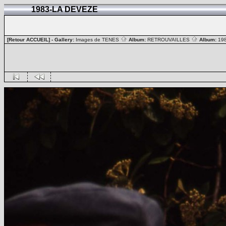
1983-LA DEVEZE
[Retour ACCUEIL]
- Gallery:
Images de TENES
Album:
RETROUVAILLES
Album:
19