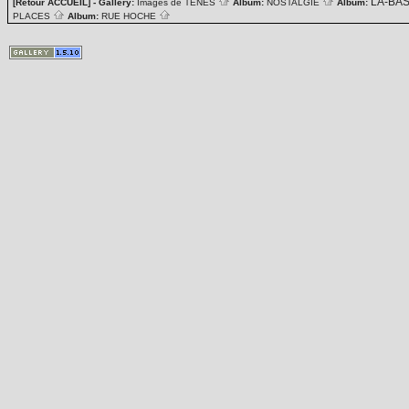
LA-BA
[Retour ACCUEIL]
- Gallery:
Images de TENES
Album:
NOSTALGIE
Album:
PLACES
Album:
RUE HOCHE