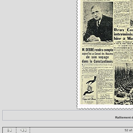
Ralliement 
52 of