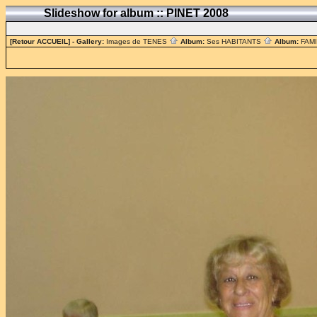
Slideshow for album :: PINET 2008
[Retour ACCUEIL]
- Gallery:
Images de TENES
Album:
Ses HABITANTS
Album:
FAM