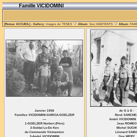
Famille VICIDOMINI
[Retour ACCUEIL]
- Gallery:
Images de TENES
Album:
Ses HABITANTS
Album:
FAM
Janvier 1958
de G à D :
Familles VICIDOMINI-GARCIA-GOELZER
René SANCHE
----
André VICIDOMINI
1-GOELZER Norbert (Père)
Jean ROMEO
2-Soldat Lo-Do Ken
Michel SUCHI
du Commando Vietnamien
Léonard SABI
3-André VICIDOMINI
Guy WERY