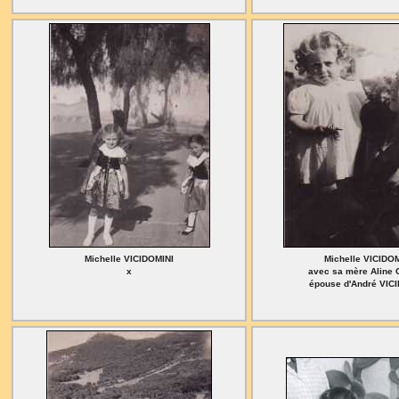
Michelle VICIDOMINI
Michelle VICIDO
x
avec sa mère Aline
épouse d'André VIC