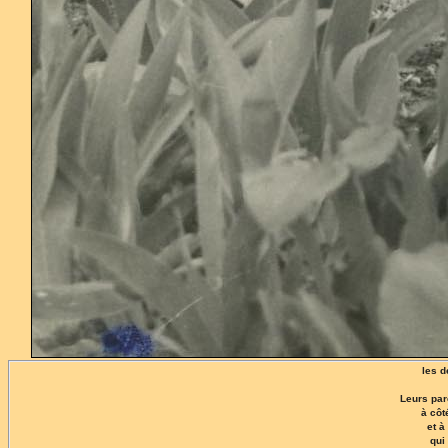
les 
Leurs par
à côt
et à
qui