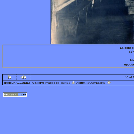
La conse
Les
Ma
épous
40 of 
[Retour ACCUEIL]
- Gallery:
Images de TENES
Album:
SOUVENIRS