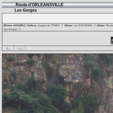
Route d'ORLEANSVILLE
Les Gorges
[Retour ACCUEIL]
- Gallery:
Images de TENES
Album:
Les ENVIRONS
Album:
Rout
Les Gorges