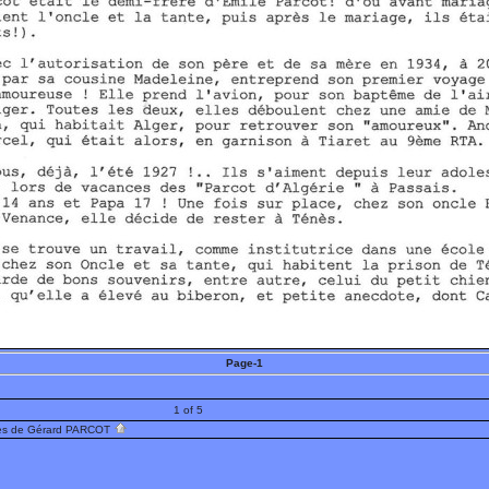
Page-1
1 of 5
es de Gérard PARCOT