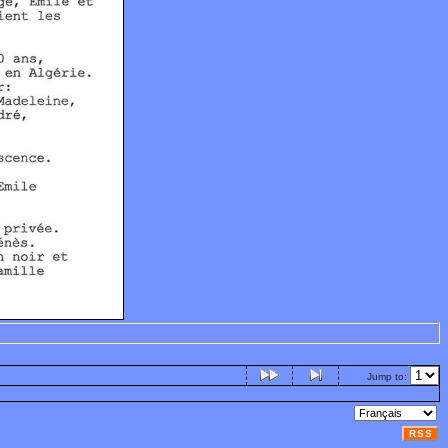
Jump to:
RSS