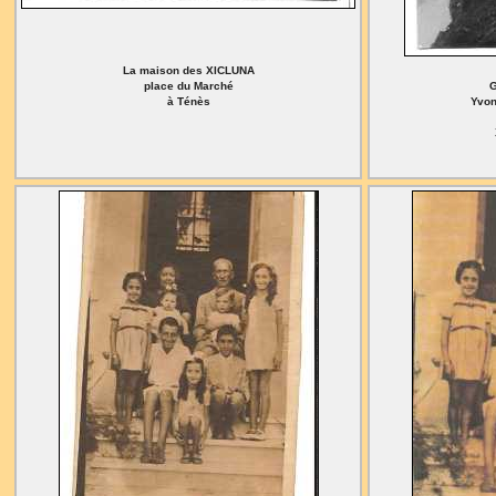
La maison des XICLUNA
place du Marché
G
à Ténès
Yvon