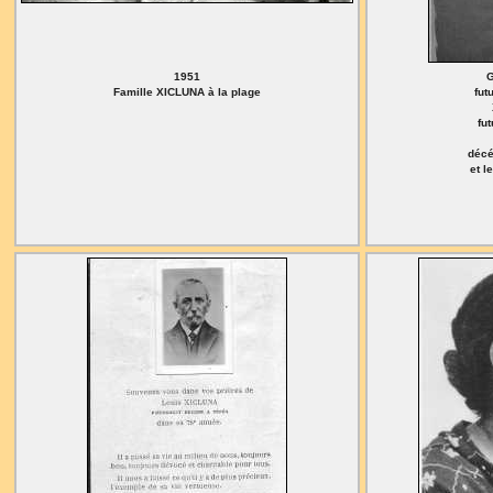
1951
G
Famille XICLUNA à la plage
fut
fu
décé
et l