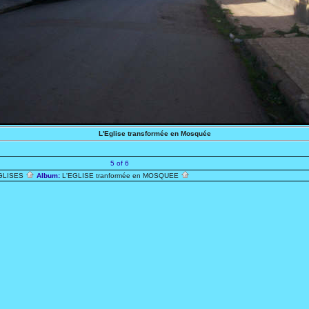
L'Eglise transformée en Mosquée
5 of 6
EGLISES
Album:
L'EGLISE tranformée en MOSQUEE