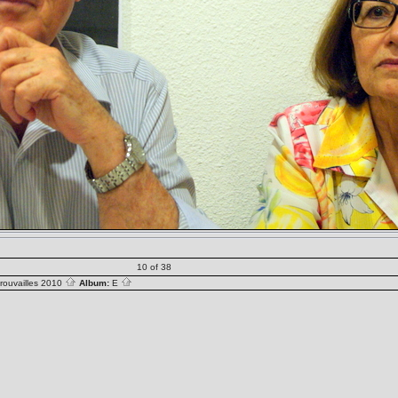
10 of 38
rouvailles 2010
Album:
E