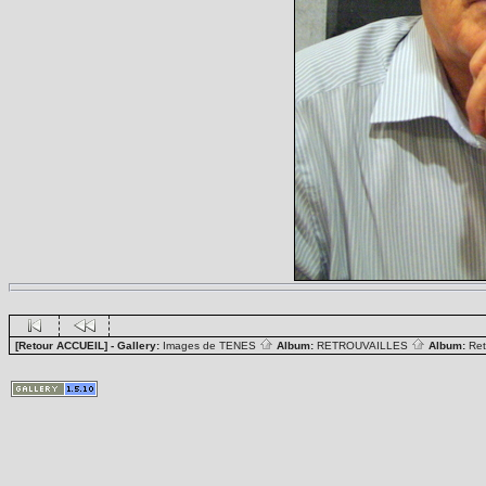
[Retour ACCUEIL]
- Gallery:
Images de TENES
Album:
RETROUVAILLES
Album:
Ret