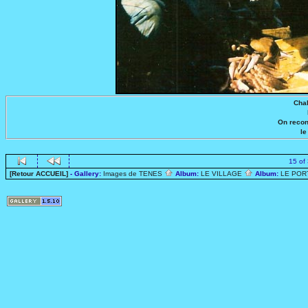
Chal
On reco
le
15 of
[Retour ACCUEIL]
- Gallery:
Images de TENES
Album:
LE VILLAGE
Album:
LE PO