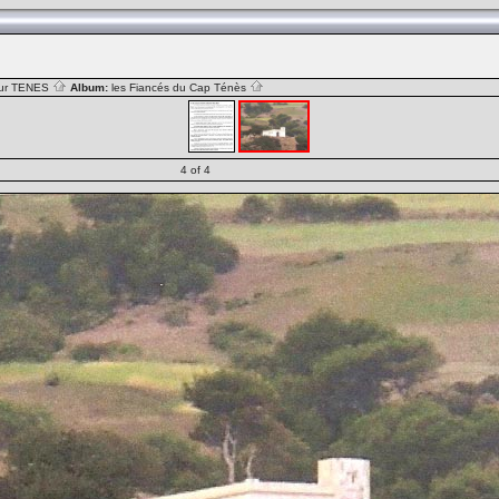
sur TENES
Album:
les Fiancés du Cap Ténès
4 of 4