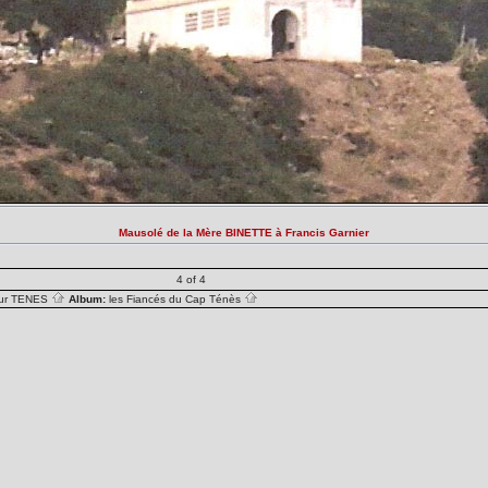
Mausolé de la Mère BINETTE à Francis Garnier
4 of 4
sur TENES
Album:
les Fiancés du Cap Ténès