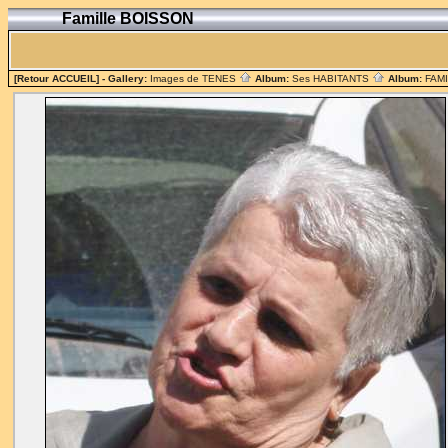
Famille BOISSON
[Retour ACCUEIL]
- Gallery:
Images de TENES
Album:
Ses HABITANTS
Album:
FAM