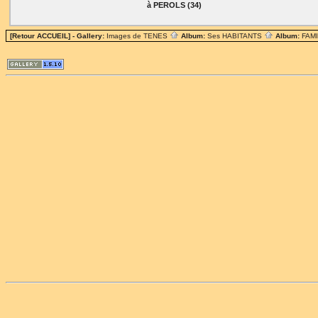
à PEROLS (34)
[Retour ACCUEIL]
- Gallery:
Images de TENES
Album:
Ses HABITANTS
Album:
FAM