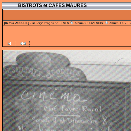
BISTROTS et CAFES MAURES
[Retour ACCUEIL]
- Gallery:
Images de TENES
Album:
SOUVENIRS
Album:
La VIE