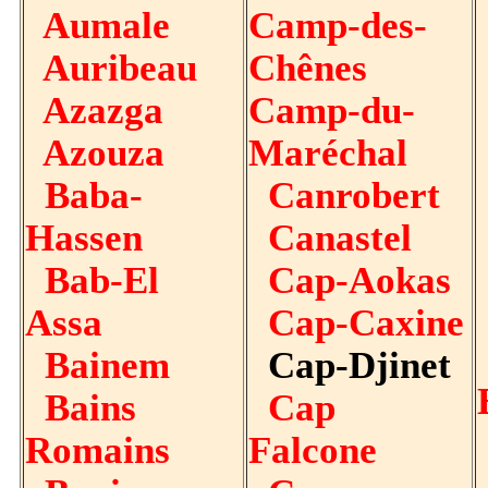
Aumale
Camp-des-
Auribeau
Chênes
Azazga
Camp-du-
Azouza
Maréchal
Baba-
Canrobert
Hassen
Canastel
Bab-El
Cap-Aokas
Assa
Cap-Caxine
Bainem
Cap-Djinet
Bains
Cap
Romains
Falcone