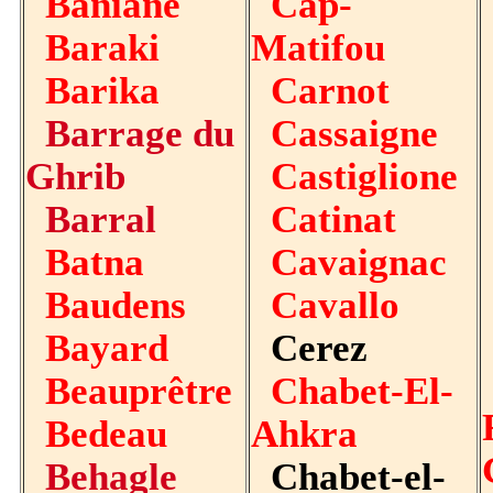
Baniane
Cap-
Baraki
Matifou
Barika
Carnot
Barrage du
Cassaigne
Ghrib
Castiglione
Barral
Catinat
Batna
Cavaignac
Baudens
Cavallo
Bayard
Cerez
Beauprêtre
Chabet-El-
Bedeau
Ahkra
Behagle
Chabet-el-