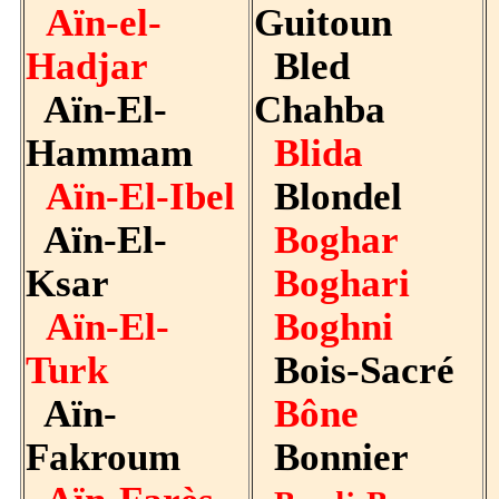
Aïn-el-
Guitoun
Hadjar
Bled
Aïn-El-
Chahba
Hammam
Blida
Aïn-El-Ibel
Blondel
Aïn-El-
Boghar
Ksar
Boghari
Aïn-El-
Boghni
Turk
Bois-Sacré
Aïn-
Bône
Fakroum
Bonnier