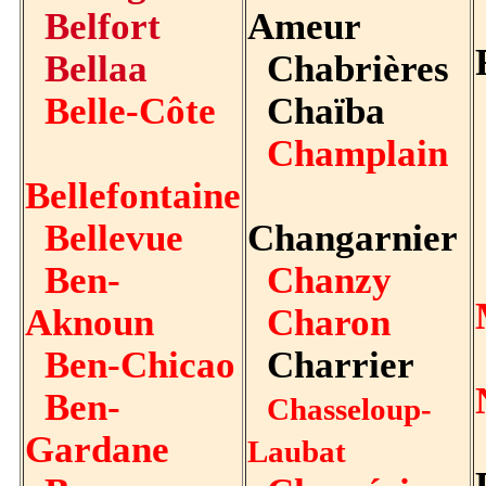
Belfort
Ameur
Bellaa
Chabrières
Belle-Côte
Chaïba
Champlain
Bellefontaine
Bellevue
Changarnier
Ben-
Chanzy
Aknoun
Charon
Ben-Chicao
Charrier
Ben-
Chasseloup-
Gardane
Laubat