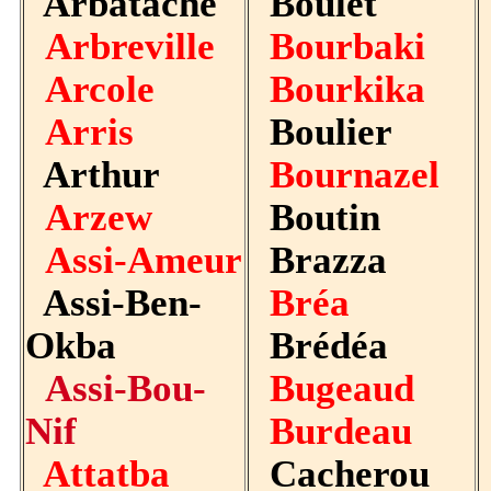
Arbatache
Boulet
Arbreville
Bourbaki
Arcole
Bourkika
Arris
Boulier
Arthur
Bournazel
Arzew
Boutin
Assi-Ameur
Brazza
Assi-Ben-
Bréa
Okba
Brédéa
Assi-Bou-
Bugeaud
Nif
Burdeau
Attatba
Cacherou