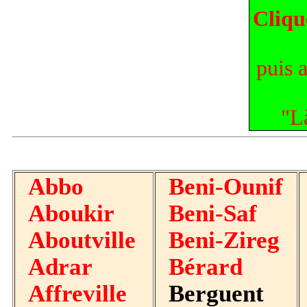
Cliqu
puis a
"L
Abbo
Beni-Ounif
Aboukir
Beni-Saf
Aboutville
Beni-Zireg
Adrar
Bérard
Affreville
Berguent