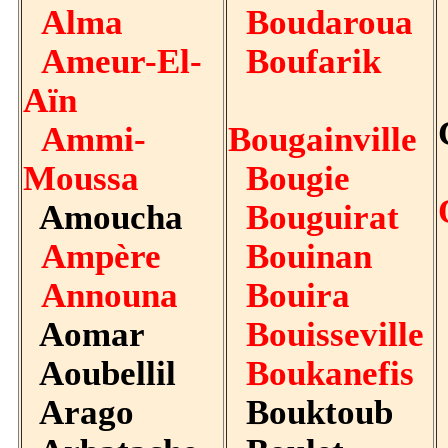
Alma
Boudaroua
Ameur-El-
Boufarik
Aïn
Ammi-
Bougainville
Moussa
Bougie
Amoucha
Bouguirat
Ampère
Bouinan
Announa
Bouira
Aomar
Bouisseville
Aoubellil
Boukanefis
Arago
Bouktoub