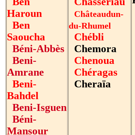
Ben
Chassériau
Haroun
Châteaudun-
Ben
du-Rhumel
Saoucha
Chébli
Béni-Abbès
Chemora
Beni-
Chenoua
Amrane
Chéragas
Beni-
Cheraïa
Bahdel
Beni-Isguen
Béni-
Mansour