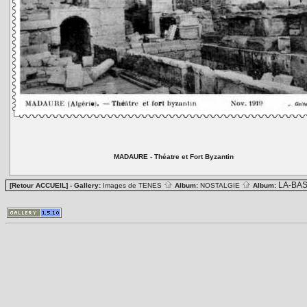
MADAURE - Théatre et Fort Byzantin
LA-BA
[Retour ACCUEIL]
- Gallery:
Images de TENES
Album:
NOSTALGIE
Album: