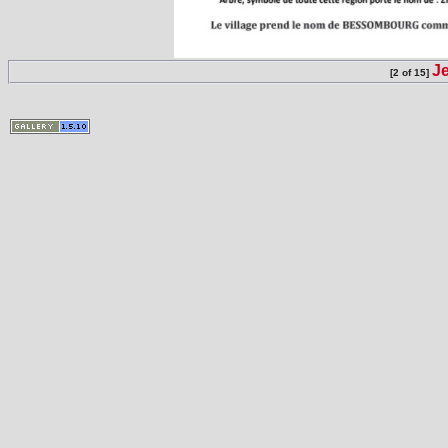
J
[2 of 15]