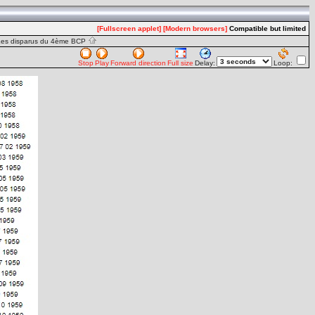
[Fullscreen applet]
[Modern browsers]
Compatible but limited
Les disparus du 4ème BCP
Stop
Play
Forward direction
Full size
Delay:
Loop: