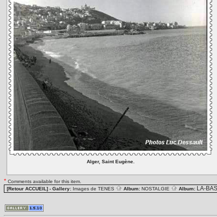
Alger, Saint Eugène.
*
Comments available for this item.
LA-BA
[Retour ACCUEIL]
- Gallery:
Images de TENES
Album:
NOSTALGIE
Album: