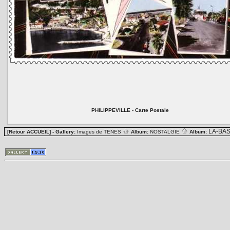
PHILIPPEVILLE - Carte Postale
LA-BA
[Retour ACCUEIL]
- Gallery:
Images de TENES
Album:
NOSTALGIE
Album: