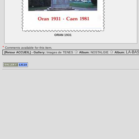
ORAN 1931
*
Comments available for this item.
LA-BA
[Retour ACCUEIL]
- Gallery:
Images de TENES
Album:
NOSTALGIE
Album: