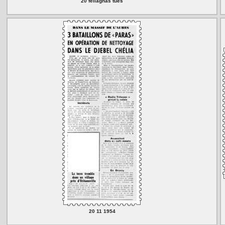
20 fellaghas tués
20 11 1954