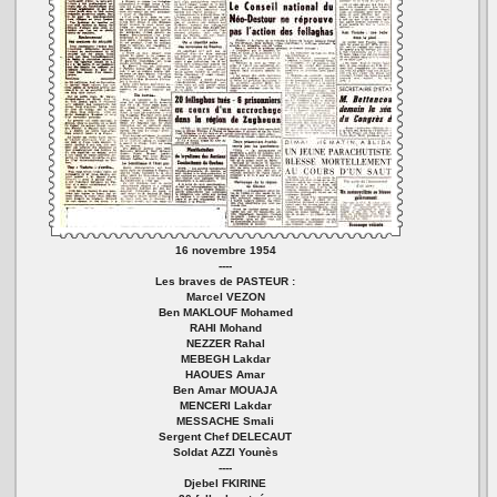
16 novembre 1954
----
Les braves de PASTEUR :
Marcel VEZON
Ben MAKLOUF Mohamed
RAHI Mohand
NEZZER Rahal
MEBEGH Lakdar
HAOUES Amar
Ben Amar MOUAJA
MENCERI Lakdar
MESSACHE Smali
Sergent Chef DELECAUT
Soldat AZZI Younès
----
Djebel FKIRINE