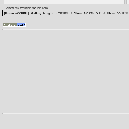
*
Comments available for this item.
[Retour ACCUEIL]
- Gallery:
Images de TENES
Album:
NOSTALGIE
Album:
JOURN