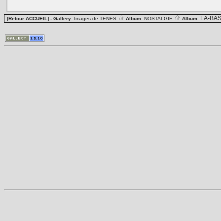
LA-BA
[Retour ACCUEIL]
- Gallery:
Images de TENES
Album:
NOSTALGIE
Album: