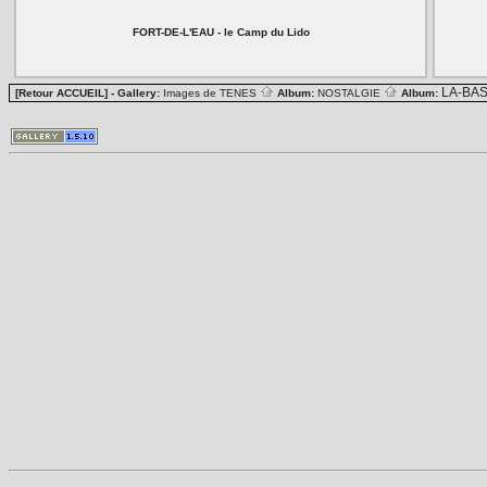
FORT-DE-L'EAU - le Camp du Lido
LA-BA
[Retour ACCUEIL]
- Gallery:
Images de TENES
Album:
NOSTALGIE
Album: