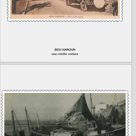
BOU HAROUN
une vieille voiture