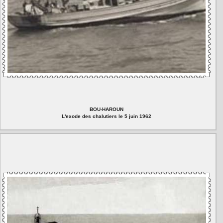
BOU-HAROUN
L'exode des chalutiers le 5 juin 1962