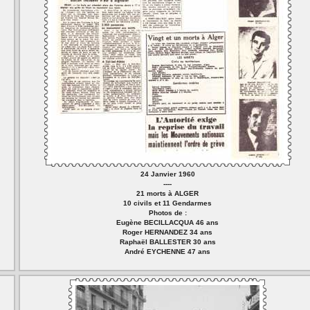
24 Janvier 1960
----
21 morts à ALGER
10 civils et 11 Gendarmes
Photos de :
Eugène BECILLACQUA 46 ans
Roger HERNANDEZ 34 ans
Raphaël BALLESTER 30 ans
André EYCHENNE 47 ans