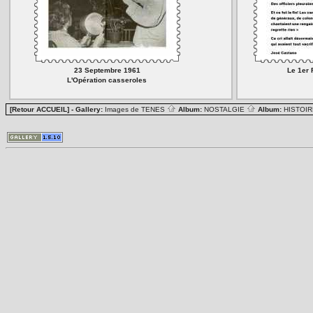
23 Septembre 1961
Le 1er
L'Opération casseroles
[Retour ACCUEIL]
- Gallery:
Images de TENES
Album:
NOSTALGIE
Album:
HISTOIR