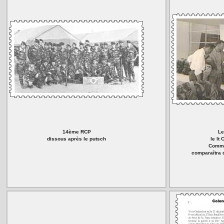
14ème RCP
Le
dissous après le putsch
le lt
Comma
comparaîtra d