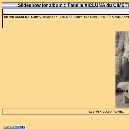
Slideshow for album :: Famille XICLUNA du CIME
[Retour ACCUEIL]
- Gallery:
Images de TENES
Album:
Ses HABITANTS
Album:
FAM
[2 of 5] XICLUNA Yamina ---