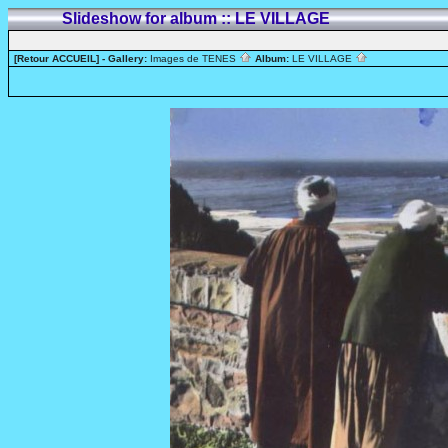
Slideshow for album :: LE VILLAGE
[Retour ACCUEIL]
- Gallery:
Images de TENES
Album:
LE VILLAGE