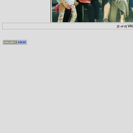
VA
[2 of 4]