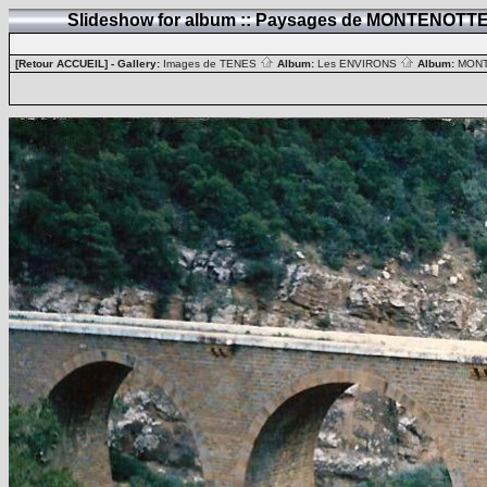
Slideshow for album :: Paysages de MONTENOTT
[Retour ACCUEIL]
- Gallery:
Images de TENES
Album:
Les ENVIRONS
Album:
MON