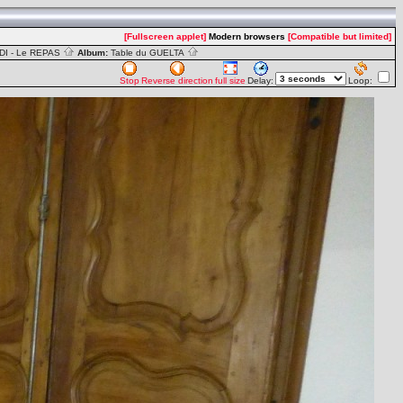
[Fullscreen applet]
Modern browsers
[Compatible but limited]
DI - Le REPAS
Album:
Table du GUELTA
Stop
Reverse direction
full size
Delay:
Loop: