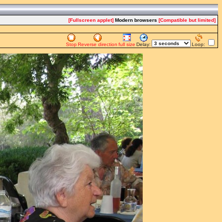
[Fullscreen applet]
Modern browsers
[Compatible but limited]
Stop
Reverse direction
full size
Delay:
Loop: