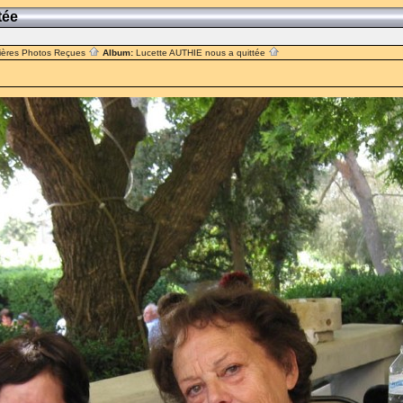
ttée
ières Photos Reçues
Album:
Lucette AUTHIE nous a quittée