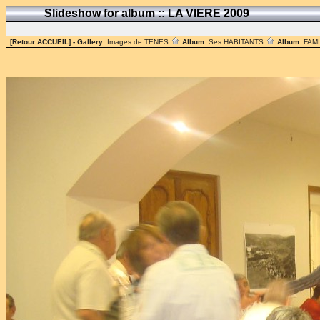
Slideshow for album :: LA VIERE 2009
[Retour ACCUEIL]
- Gallery:
Images de TENES
Album:
Ses HABITANTS
Album:
FAM