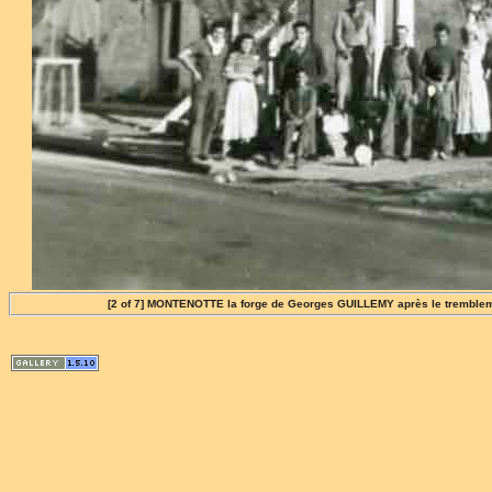
[2 of 7] MONTENOTTE la forge de Georges GUILLEMY après le trembleme