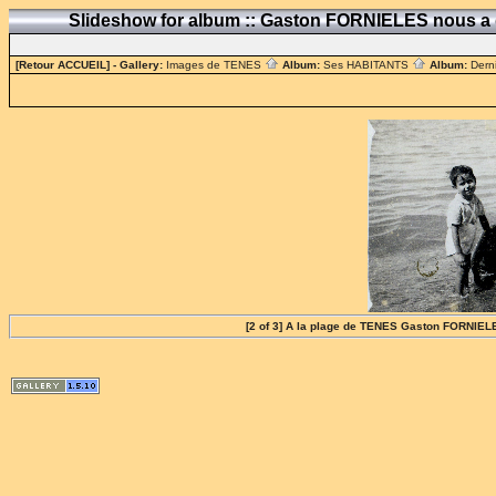
Slideshow for album :: Gaston FORNIELES nous a 
[Retour ACCUEIL]
- Gallery:
Images de TENES
Album:
Ses HABITANTS
Album:
Dern
[2 of 3] A la plage de TENES Gaston FORNIEL