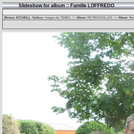
Slideshow for album :: Famille LOFFREDO
[Retour ACCUEIL]
- Gallery:
Images de TENES
Album:
RETROUVAILLES
Album:
Ret