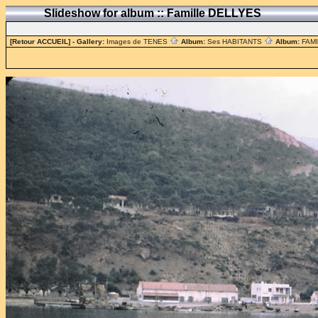
Slideshow for album :: Famille DELLYES
[Retour ACCUEIL]
- Gallery:
Images de TENES
Album:
Ses HABITANTS
Album:
FAM