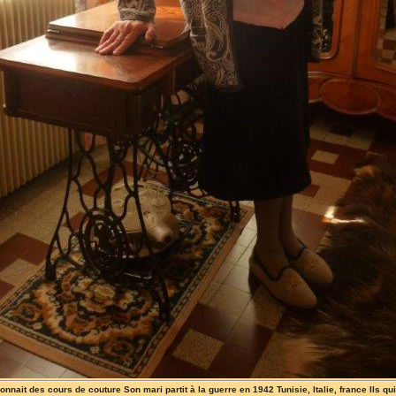
 donnait des cours de couture Son mari partit à la guerre en 1942 Tunisie, Italie, france Ils 