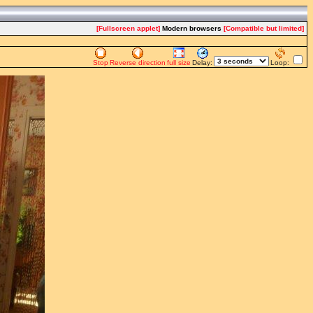
[Fullscreen applet]
Modern browsers
[Compatible but limited]
Stop
Reverse direction
full size
Delay:
Loop: