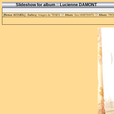
Slideshow for album :: Lucienne DAMONT
[Retour ACCUEIL]
- Gallery:
Images de TENES
Album:
Ses HABITANTS
Album:
TRO