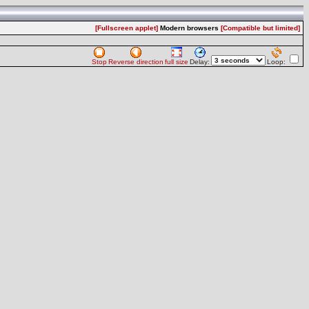
[Fullscreen applet]
Modern browsers
[Compatible but limited]
Stop
Reverse direction
full size
Delay:
Loop: