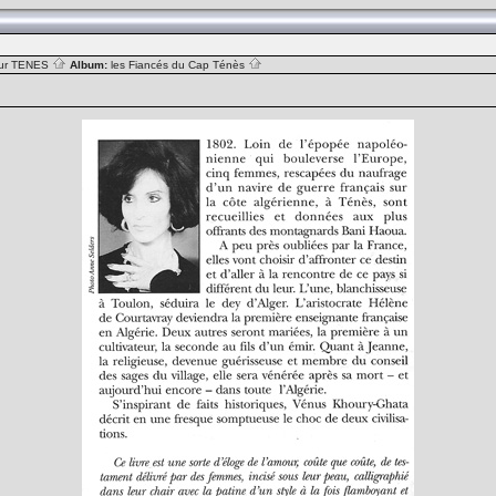
sur TENES
Album:
les Fiancés du Cap Ténès