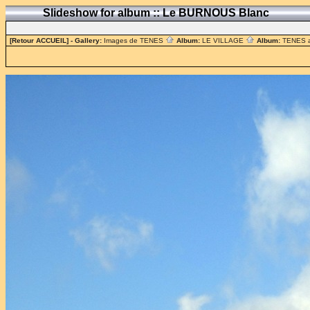
Slideshow for album :: Le BURNOUS Blanc
[Retour ACCUEIL]
- Gallery:
Images de TENES
Album:
LE VILLAGE
Album:
TENES 