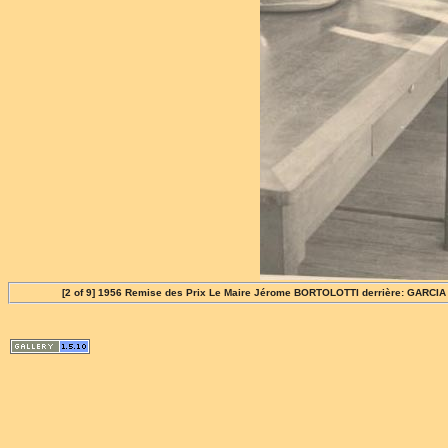
[2 of 9] 1956 Remise des Prix Le Maire Jérome BORTOLOTTI derrière: GARCIA J