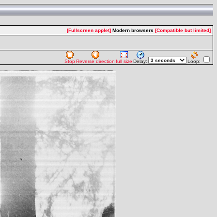
[Fullscreen applet]
Modern browsers
[Compatible but limited]
Stop
Reverse direction
full size
Delay:
Loop: