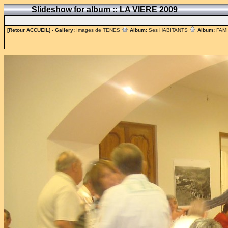
Slideshow for album :: LA VIERE 2009
[Retour ACCUEIL]
- Gallery:
Images de TENES
Album:
Ses HABITANTS
Album:
FAM