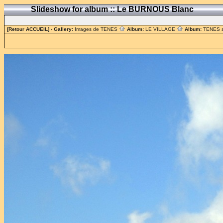
Slideshow for album :: Le BURNOUS Blanc
[Retour ACCUEIL]
- Gallery:
Images de TENES
Album:
LE VILLAGE
Album:
TENES 